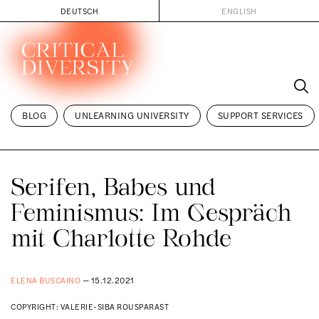
DEUTSCH
ENGLISH
Skip
to
content
BLOG
UNLEARNING UNIVERSITY
SUPPORT SERVICES
Serifen, Babes und
Feminismus: Im Gespräch
mit Charlotte Rohde
ELENA BUSCAINO
— 15.12.2021
COPYRIGHT: VALERIE-SIBA ROUSPARAST