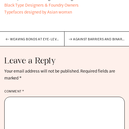
Black Type Designers & Foundry Owners
Typefaces designed by Asian womxn
WEAVING BONDS AT EYE-LEVEL: AN INTERVIEW WITH SAMET DURGUN
AGAINST BARRIERS AND BINARIES: AN INTERVIEW WITH FATIMA EL-TAYEB
Leave a Reply
Your email address will not be published.
Required fields are
marked
*
COMMENT
*