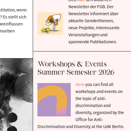
Newsletter der FGB. Der
stitution, wenn
Newsletter informiert über
 Es stellt sich
aktuelle Genderthemen,
beeinflussen
neue Projekte, interessante
enselben
Veranstaltungen und
spannende Publikationen.
Workshops & Events
Summer Semester 2026
Here
you can find all
workshops and events on
the topic of anti-
discrimination and
diversity, organized by the
Office for Anti-
Discrimination and Diversity at the UdK Berlin.