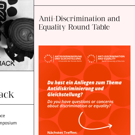
Anti-Discrimination and
Equality Round Table
mack
nce
Symposium