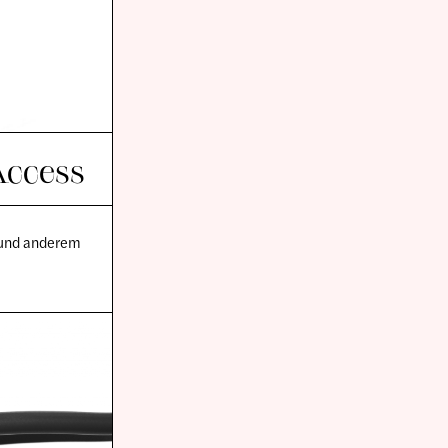
Access
s und anderem