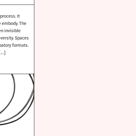
process. It
we embody. The
n invisible
versity. Spaces
patory formats.
[…]