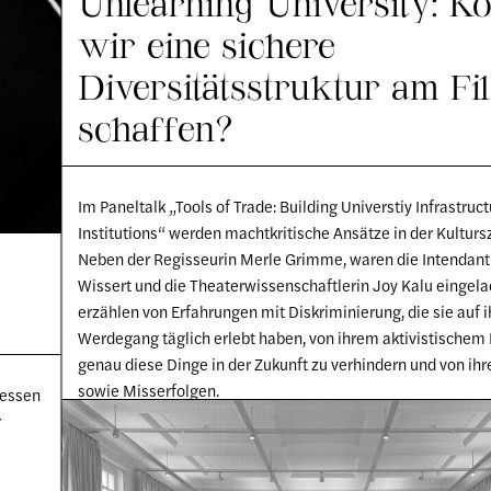
Unlearning University: K
wir eine sichere
Diversitätsstruktur am Fi
schaffen?
Im Paneltalk „Tools of Trade: Building Universtiy Infrastruc
Institutions“ werden machtkritische Ansätze in der Kultursz
Neben der Regisseurin Merle Grimme, waren die Intendanti
Wissert und die Theaterwissenschaftlerin Joy Kalu eingela
erzählen von Erfahrungen mit Diskriminierung, die sie auf 
Werdegang täglich erlebt haben, von ihrem aktivistischem 
genau diese Dinge in der Zukunft zu verhindern und von ihr
sowie Misserfolgen.
ressen
r
MOANA SCHORLEMER FILIPE
— 22.03.2025