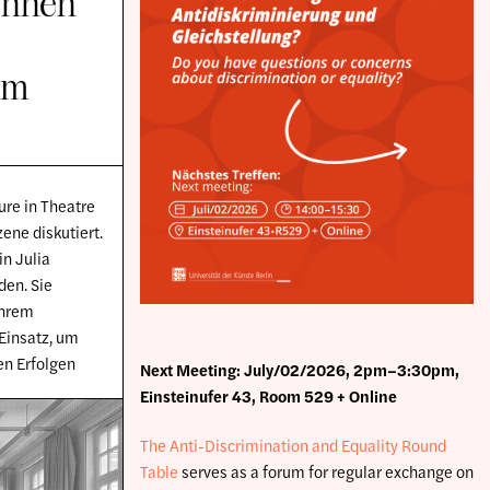
önnen
lm
ture in Theatre
ene diskutiert.
n Julia
den. Sie
ihrem
Einsatz, um
en Erfolgen
Next Meeting: July/02/2026, 2pm–3:30pm,
Einsteinufer 43, Room 529 + Online
The Anti-Discrimination and Equality Round
Table
serves as a forum for regular exchange on