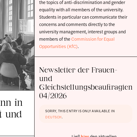
the topics of anti-discrimination and gender
equality with all members of the university.
Students in particular can communicate their
concerns and comments directly to the
university management, interest groups and
members of the
Commission for Equal
Opportunities (KfC)
.
Newsletter der Frauen-
und
Gleichstellungsbeauftragten
04/2026
nn in
t und
SORRY, THIS ENTRY IS ONLY AVAILABLE IN
DEUTSCH
.
Ließ
hier
den aktuellen